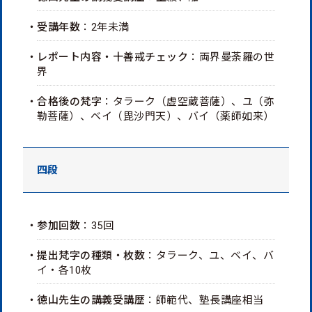
・受講年数
：2年未満
・レポート内容・十善戒チェック
：両界曼荼羅の世
界
・合格後の梵字
：タラーク（虚空蔵菩薩）、ユ（弥
勒菩薩）、ベイ（毘沙門天）、バイ（薬師如来）
四段
・参加回数
：35回
・提出梵字の種類・枚数
：タラーク、ユ、ベイ、バ
イ・各10枚
・徳山先生の講義受講歴
：師範代、塾長講座相当