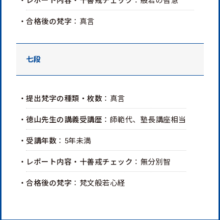
・レポート内容・十善戒チェック
：般若の智慧
・合格後の梵字
：真言
七段
・提出梵字の種類・枚数
：真言
・徳山先生の講義受講歴
：師範代、塾長講座相当
・受講年数
：5年未満
・レポート内容・十善戒チェック
：無分別智
・合格後の梵字
：梵文般若心経