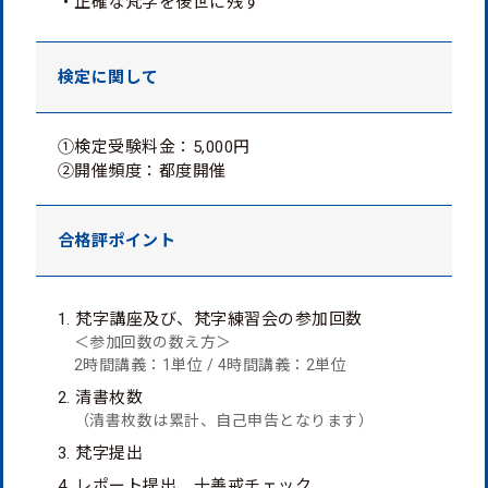
・正確な梵字を後世に残す
検定に関して
①検定受験料金：5,000円
②開催頻度：都度開催
合格評
ポイント
1. 梵字講座及び、梵字練習会の参加回数
＜参加回数の数え方＞
2時間講義：1単位 / 4時間講義：2単位
2. 清書枚数
（清書枚数は累計、自己申告となります）
3. 梵字提出
4. レポート提出、十善戒チェック