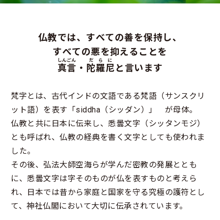
仏教では、すべての善を保持し、
すべての悪を抑えることを
しんごん
だらに
真言
・
陀羅尼
と言います
梵字とは、古代インドの文語である梵語（サンスクリ
ット語）を表す「siddha（シッダン）」 が母体。
仏教と共に日本に伝来し、悉曇文字（シッタンモジ）
とも呼ばれ、仏教の経典を書く文字としても使われま
した。
その後、弘法大師空海らが学んだ密教の発展ととも
に、悉曇文字は字そのものが仏を表すものと考えら
れ、日本では昔から家庭と国家を守る究極の護符とし
て、神社仏閣において大切に伝承されています。