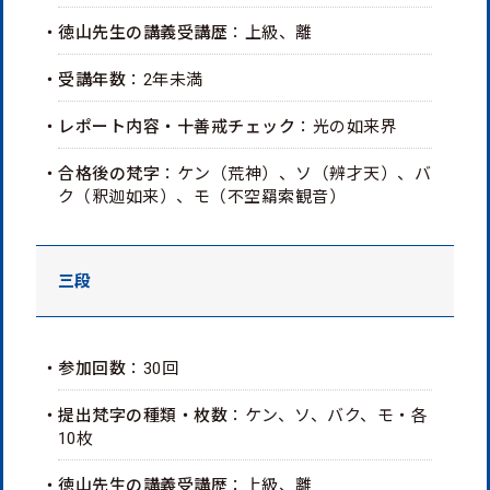
・徳山先生の講義受講歴
：上級、離
・受講年数
：2年未満
・レポート内容・十善戒チェック
：光の如来界
・合格後の梵字
：ケン（荒神）、ソ（辨才天）、バ
ク（釈迦如来）、モ（不空羂索観音）
三段
・参加回数
：30回
・提出梵字の種類・枚数
：ケン、ソ、バク、モ・各
10枚
・徳山先生の講義受講歴
：上級、離