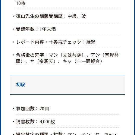
10枚
・徳山先生の講義受講歴
：中級、破
・受講年数
：1年未満
・レポート内容・十善戒チェック
：縁起
・合格後の梵字
：マン（文殊菩薩）、アン（普賢菩
薩）、ヤ（帝釈天）、キャ（十一面観音）
初段
・参加回数
：20回
・清書枚数
：4,000枚
・提出梵字の種類・枚数
：マン、アン、ヤ、キャ・