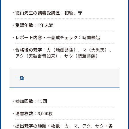
・徳山先生の講義受講歴
：初級、守
・受講年数
：1年未満
・レポート内容・十善戒チェック
：時間縁起
・合格後の梵字
：カ（地蔵菩薩）、マ（大黒天）、
アク（天鼓雷音如来）、サク（勢至菩薩）
一級
・参加回数
：15回
・清書枚数
：3,000枚
・提出梵字の種類・枚数
：カ、マ、アク、サク・各