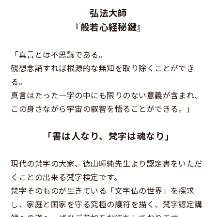
弘法大師
『般若心経秘鍵』
「真言とは不思議である。
観想念誦すれば根源的な無知を取り除くことができ
る。
真言はたった一字の中にも限りのない意義が含まれ、
この身さながら宇宙の叡智を悟ることができる。」
「書は人なり、梵字は魂なり」
現代の梵字の大家、徳山暉純先生より認定書をいただ
くことの出来る梵字検定です。
梵字そのものが生きている「文字仏の世界」を探求
し、家庭と国家を守る究極の護符を描く、梵字認定講