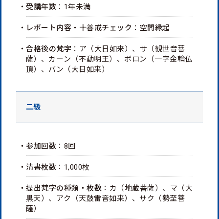
・受講年数
：1年未満
・レポート内容・十善戒チェック
：空間縁起
・合格後の梵字
：ア（大日如来）、サ（観世音菩
薩）、カーン（不動明王）、ボロン（一字金輪仏
頂）、バン（大日如来）
二級
・参加回数
：8回
・清書枚数
：1,000枚
・提出梵字の種類・枚数
：カ（地蔵菩薩）、マ（大
黒天）、アク（天鼓雷音如来）、サク（勢至菩
薩）